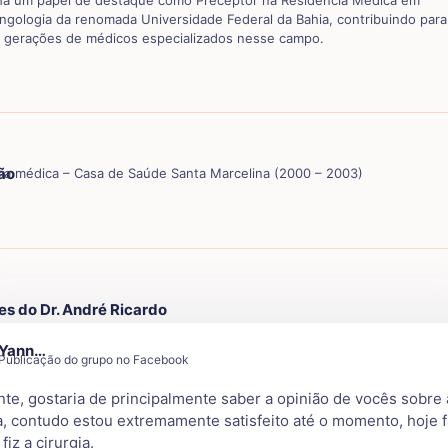
 um papel de destaque como Preceptor na Residência Médica em
ingologia da renomada Universidade Federal da Bahia, contribuindo par
s gerações de médicos especializados nesse campo.
ão
ia médica – Casa de Saúde Santa Marcelina (2000 – 2003)
es do Dr. André Ricardo
Yann…
Publicação do grupo no Facebook
te, gostaria de principalmente saber a opinião de vocês sobre 
 contudo estou extremamente satisfeito até o momento, hoje f
fiz a cirurgia.