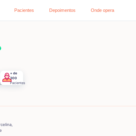
Pacientes
Depoimentos
Onde opera
+ de
300
Pacientes
cia
celina,
e