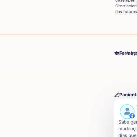
desempenha
Otorrinolar
das futura
Formaç
Residênc
Pacient
Sabe gen
mudança,
dias que 