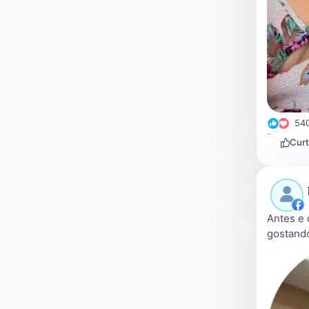
54
Curt
Antes e 
gostando