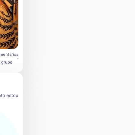
mentários
o grupo
nto estou