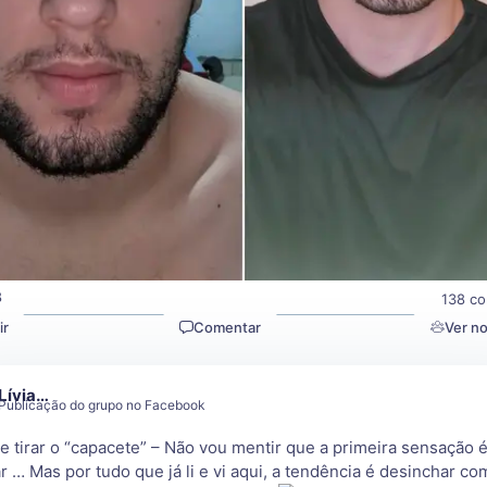
8
138 co
ir
Comentar
Ver n
Lívia…
Publicação do grupo no Facebook
e tirar o “capacete” – Não vou mentir que a primeira sensação 
r … Mas por tudo que já li e vi aqui, a tendência é desinchar co