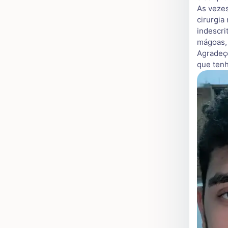
As vezes
cirurgia
indescri
mágoas, 
Agradeço
que ten