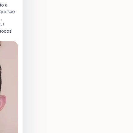
to a
gre são
 ,
 !
 todos