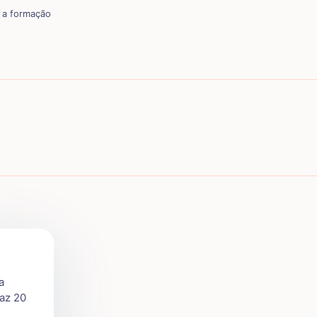
a a formação
a
az 20