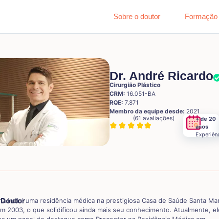
Sobre o doutor
Formação
Dr. André Ricardo
Cirurgião Plástico
CRM:
16.051-BA
RQE:
7.871
Membro da equipe desde:
2021
(61 avaliações)
+ de 20
anos
Experiên
 Doutor
ria inclui uma residência médica na prestigiosa Casa de Saúde Santa Mar
em 2003, o que solidificou ainda mais seu conhecimento. Atualmente, el