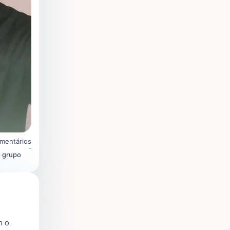
mentários
o grupo
é
m o