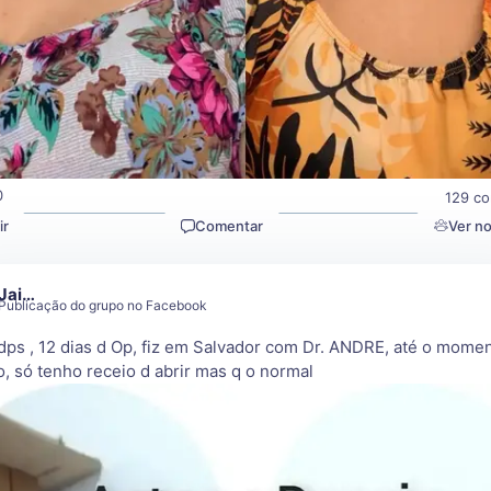
0
129 co
ir
Comentar
Ver n
Jai…
Publicação do grupo no Facebook
dps , 12 dias d Op, fiz em Salvador com Dr. ANDRE, até o mome
, só tenho receio d abrir mas q o normal