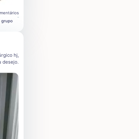
mentários
o grupo
rgico hj,
u desejo.