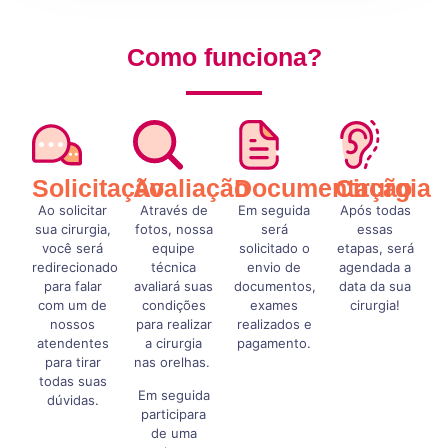
Como funciona?
Solicitação
Avaliação
Documentação
Cirurgia
Ao solicitar
Através de
Em seguida
Após todas
sua cirurgia,
fotos, nossa
será
essas
você será
equipe
solicitado o
etapas, será
redirecionado
técnica
envio de
agendada a
para falar
avaliará suas
documentos,
data da sua
com um de
condições
exames
cirurgia!
nossos
para realizar
realizados e
atendentes
a cirurgia
pagamento.
para tirar
nas orelhas.
todas suas
Em seguida
dúvidas.
participara
de uma