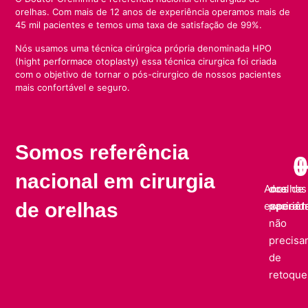
orelhas. Com mais de 12 anos de experiência operamos mais de
45 mil pacientes e temos uma taxa de satisfação de 99%.
Nós usamos uma técnica cirúrgica própria denominada HPO
(hight performace otoplasty) essa técnica cirurgica foi criada
com o objetivo de tornar o pós-cirurgico de nossos pacientes
mais confortável e seguro.
Somos referência
0
+
nacional em cirurgia
Anos de
dos
orelhas
de orelhas
experiên
pacient
operad
não
precisa
de
retoque