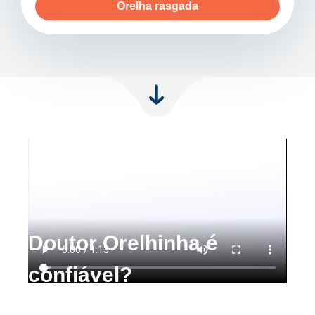
Orelha rasgada
Doutor Orelhinha é
confiável?