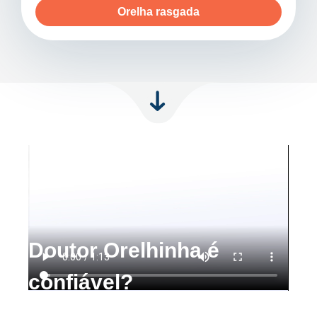
Orelha rasgada
Doutor Orelhinha é
confiável?