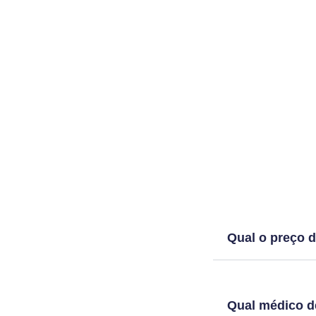
equipe médica, tornando o valor final do proced
pacientes.
Qual o preço d
Qual médico d