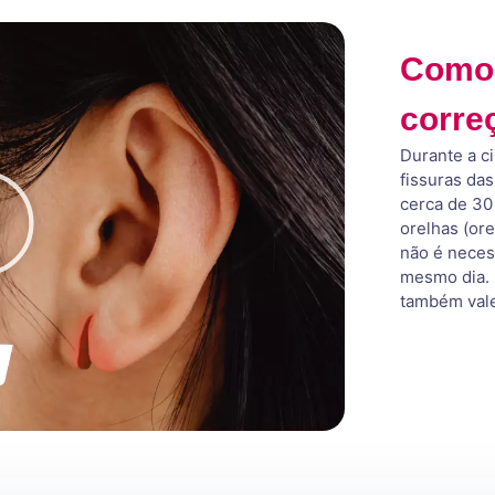
Como é
corre
Durante a ci
fissuras da
cerca de 30 
orelhas (or
não é neces
mesmo dia. 
também vale 