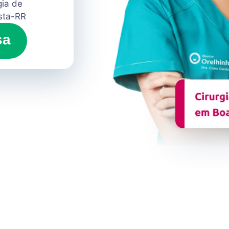
gia de
ista-RR
sa