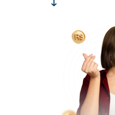
 de orelha
 R$ 7.000
, porém,
o custo
65% menor
do que em um
letiva realizada com mais
o parcelamento do
12x no cartão de
entes) ou
à vista com
is acessível.
s que temos com hospitais
édia 5 pacientes na mesma
 com locação do hospital e