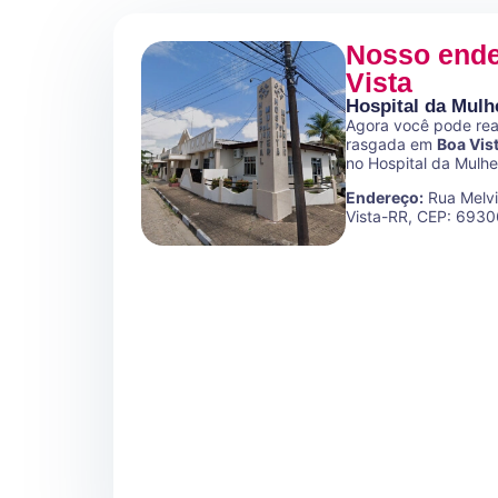
Nosso end
Vista
Hospital da Mulh
Agora você pode real
rasgada em
Boa Vis
no Hospital da Mulhe
Endereço:
Rua Melvi
Vista-RR, CEP: 693