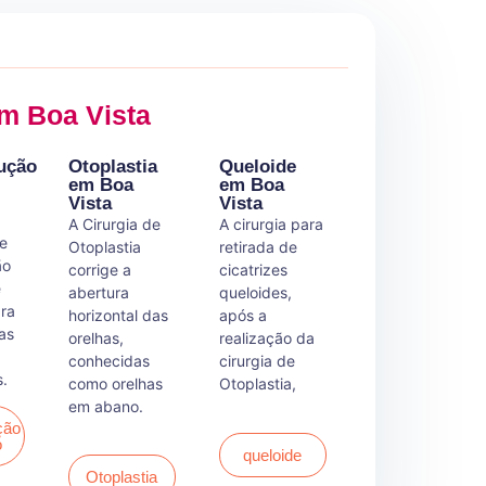
em Boa Vista
ução
Otoplastia
Queloide
em Boa
em Boa
Vista
Vista
A Cirurgia de
A cirurgia para
de
Otoplastia
retirada de
ão
corrige a
cicatrizes
é
abertura
queloides,
ara
horizontal das
após a
 as
orelhas,
realização da
conhecidas
cirurgia de
.
como orelhas
Otoplastia,
em abano.
ção
o
queloide
Otoplastia