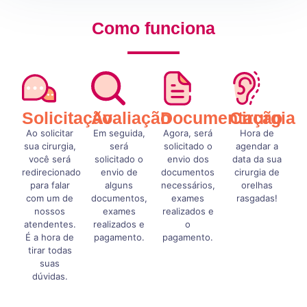
Como funciona
Solicitação
Avaliação
Documentação
Cirurgia
Ao solicitar
Em seguida,
Agora, será
Hora de
sua cirurgia,
será
solicitado o
agendar a
você será
solicitado o
envio dos
data da sua
redirecionado
envio de
documentos
cirurgia de
para falar
alguns
necessários,
orelhas
com um de
documentos,
exames
rasgadas!
nossos
exames
realizados e
atendentes.
realizados e
o
É a hora de
pagamento.
pagamento.
tirar todas
suas
dúvidas.