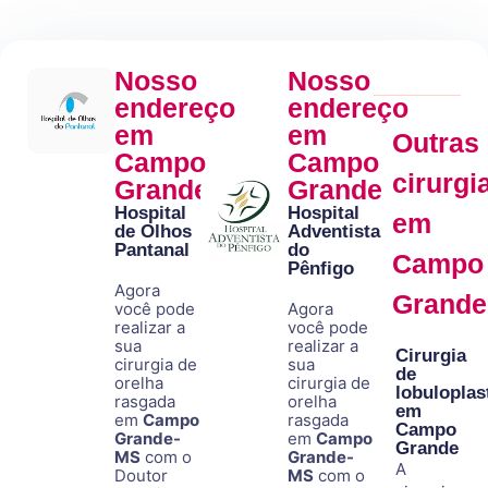
Nosso
Nosso
endereço
endereço
em
em
Outras
Campo
Campo
cirurgi
Grande
Grande
Hospital
Hospital
em
de Olhos
Adventista
Pantanal
do
Campo
Pênfigo
Agora
Grande
você pode
Agora
realizar a
você pode
sua
realizar a
Cirurgia
cirurgia de
sua
de
orelha
cirurgia de
lobuloplas
rasgada
orelha
em
em
Campo
rasgada
Campo
Grande-
em
Campo
Grande
MS
com o
Grande-
A
Doutor
MS
com o