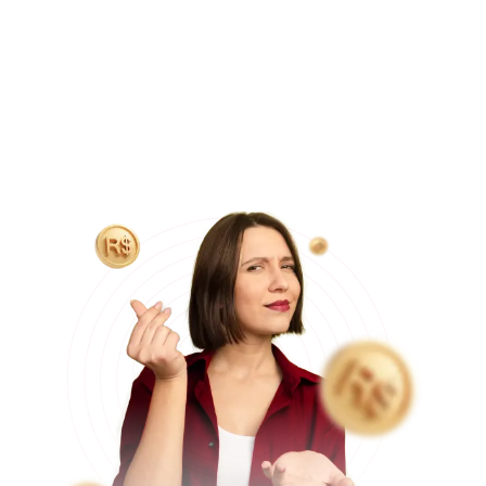
desconto
no boleto, tornando a cirurgia ainda mais
acessível.
Essa economia só é possível graças as parcerias que
temos com hospitais particulares e equipe médica, que
operam em média 5 pacientes na mesma data cirúrgica, o
que nos permite reduzir custos com locação do hospital
e equipe médica, tornando o valor final do procedimento
mais acessível aos pacientes.