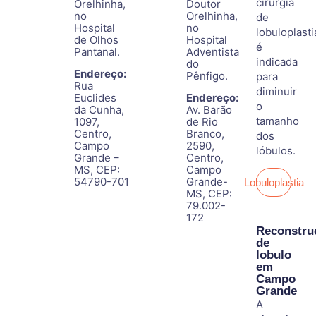
cirurgia
Orelhinha,
Doutor
no
Orelhinha,
de
Hospital
no
lobuloplasti
de Olhos
Hospital
é
Pantanal.
Adventista
indicada
do
Endereço:
Pênfigo.
para
Rua
diminuir
Euclides
Endereço:
o
da Cunha,
Av. Barão
tamanho
1097,
de Rio
Centro,
Branco,
dos
Campo
2590,
lóbulos.
Grande –
Centro,
MS, CEP:
Campo
54790-701
Grande-
Lobuloplastia
MS, CEP:
79.002-
172
Reconstru
de
lobulo
em
Campo
Grande
A