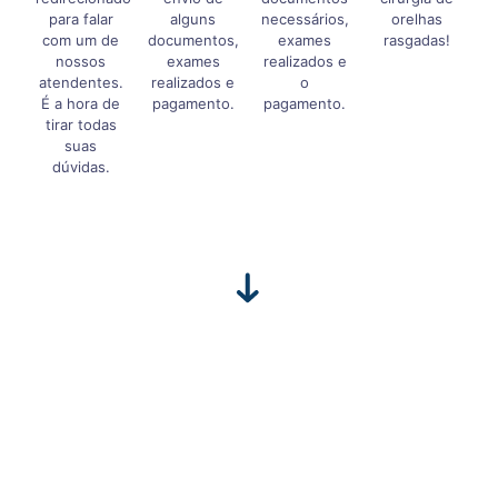
para falar
alguns
necessários,
orelhas
com um de
documentos,
exames
rasgadas!
nossos
exames
realizados e
atendentes.
realizados e
o
É a hora de
pagamento.
pagamento.
tirar todas
suas
dúvidas.
Qual o preço da cirurgia de orelha
rasgada?