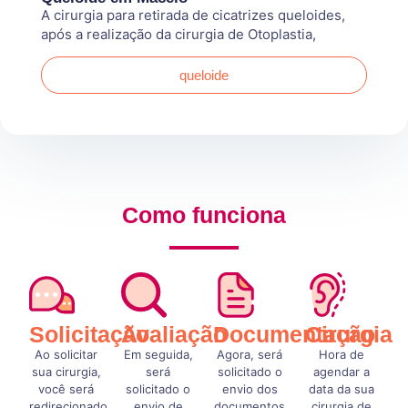
A cirurgia para retirada de cicatrizes queloides,
após a realização da cirurgia de Otoplastia,
queloide
Como funciona
Solicitação
Avaliação
Documentação
Cirurgia
Ao solicitar
Em seguida,
Agora, será
Hora de
sua cirurgia,
será
solicitado o
agendar a
você será
solicitado o
envio dos
data da sua
redirecionado
envio de
documentos
cirurgia de