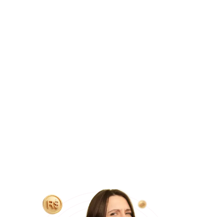
A cirurgia de orelhas rasgadas custa em média R$
7.000
, porém,
o custo da cirurgia pelo Doutor Orelhinha
é em média 65% menor
do que em um atendimento
particular, com base em pesquisa coletiva realizada com
mais de 90 profissionais. Além disso, possibilitamos o
parcelamento do procedimento
em até 24 vezes no
carnê
, ou em
12x no cartão de crédito
(sendo possível
usar até 5 cartões diferentes) ou
à vista com
desconto
no boleto, tornando a cirurgia ainda mais
acessível.
Essa economia só é possível graças as parcerias que
temos com hospitais particulares e equipe médica, que
operam em média 5 pacientes na mesma data cirúrgica, o
que nos permite reduzir custos com locação do hospital
e equipe médica, tornando o valor final do procedimento
mais acessível aos pacientes.