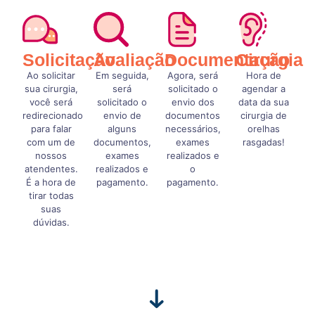
Solicitação
Avaliação
Documentação
Cirurgia
Ao solicitar
Em seguida,
Agora, será
Hora de
sua cirurgia,
será
solicitado o
agendar a
você será
solicitado o
envio dos
data da sua
redirecionado
envio de
documentos
cirurgia de
para falar
alguns
necessários,
orelhas
com um de
documentos,
exames
rasgadas!
nossos
exames
realizados e
atendentes.
realizados e
o
É a hora de
pagamento.
pagamento.
tirar todas
suas
dúvidas.