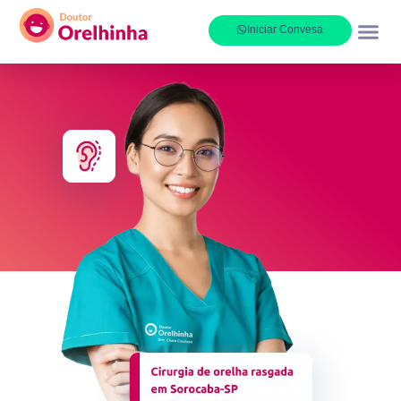
Iniciar Convesa
Onde at
Sobre nós