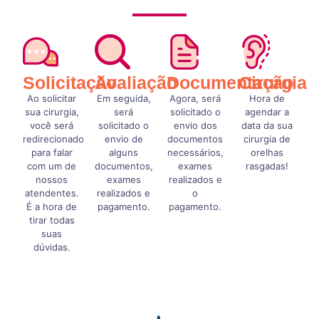
Solicitação
Avaliação
Documentação
Cirurgia
Ao solicitar
Em seguida,
Agora, será
Hora de
sua cirurgia,
será
solicitado o
agendar a
você será
solicitado o
envio dos
data da sua
redirecionado
envio de
documentos
cirurgia de
para falar
alguns
necessários,
orelhas
com um de
documentos,
exames
rasgadas!
nossos
exames
realizados e
atendentes.
realizados e
o
É a hora de
pagamento.
pagamento.
tirar todas
suas
dúvidas.