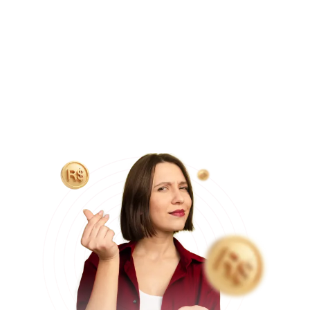
usar até 5 cartões diferentes) ou
à vista com
desconto
no boleto, tornando a cirurgia ainda mais
acessível.
Essa economia só é possível graças as parcerias que
temos com hospitais particulares e equipe médica, que
operam em média 5 pacientes na mesma data cirúrgica, o
que nos permite reduzir custos com locação do hospital
e equipe médica, tornando o valor final do procedimento
mais acessível aos pacientes.