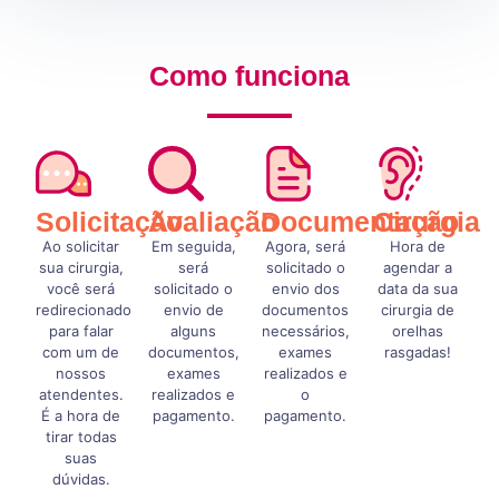
Como funciona
Solicitação
Avaliação
Documentação
Cirurgia
Ao solicitar
Em seguida,
Agora, será
Hora de
sua cirurgia,
será
solicitado o
agendar a
você será
solicitado o
envio dos
data da sua
redirecionado
envio de
documentos
cirurgia de
para falar
alguns
necessários,
orelhas
com um de
documentos,
exames
rasgadas!
nossos
exames
realizados e
atendentes.
realizados e
o
É a hora de
pagamento.
pagamento.
tirar todas
suas
dúvidas.