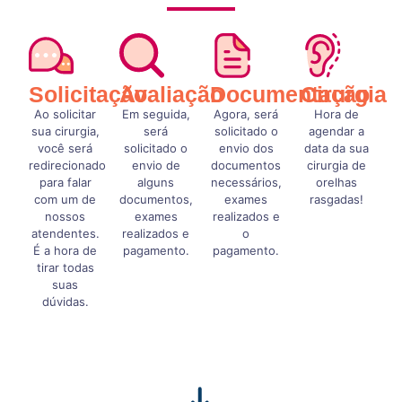
Solicitação
Avaliação
Documentação
Cirurgia
Ao solicitar
Em seguida,
Agora, será
Hora de
sua cirurgia,
será
solicitado o
agendar a
você será
solicitado o
envio dos
data da sua
redirecionado
envio de
documentos
cirurgia de
para falar
alguns
necessários,
orelhas
com um de
documentos,
exames
rasgadas!
nossos
exames
realizados e
atendentes.
realizados e
o
É a hora de
pagamento.
pagamento.
tirar todas
suas
dúvidas.