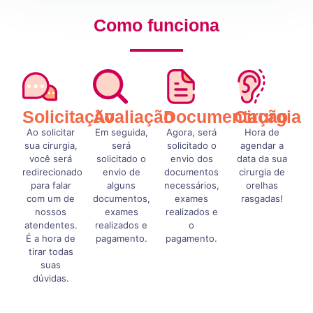
Como funciona
Solicitação
Avaliação
Documentação
Cirurgia
Ao solicitar
Em seguida,
Agora, será
Hora de
sua cirurgia,
será
solicitado o
agendar a
você será
solicitado o
envio dos
data da sua
redirecionado
envio de
documentos
cirurgia de
para falar
alguns
necessários,
orelhas
com um de
documentos,
exames
rasgadas!
nossos
exames
realizados e
atendentes.
realizados e
o
É a hora de
pagamento.
pagamento.
tirar todas
suas
dúvidas.