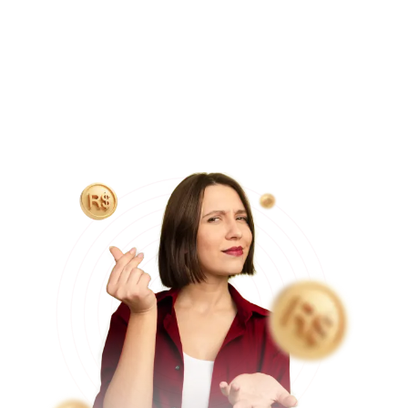
acessível.
Essa economia só é possível graças as parcerias que
temos com hospitais particulares e equipe médica, que
operam em média 5 pacientes na mesma data cirúrgica, o
que nos permite reduzir custos com locação do hospital
e equipe médica, tornando o valor final do procedimento
mais acessível aos pacientes.