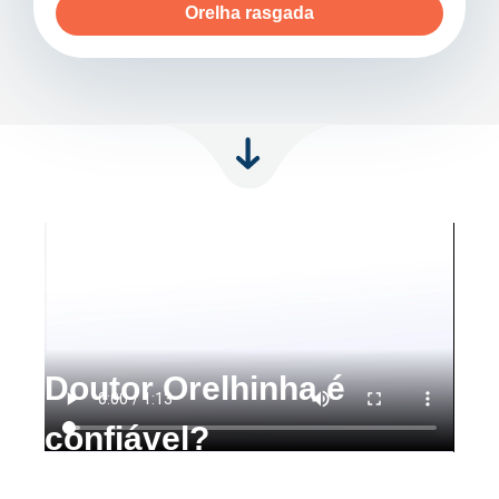
Orelha rasgada
Doutor Orelhinha é
confiável?