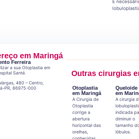
É necessário
lobuloplasti
reço em Maringá
nto Ferreira
izar a sua Otoplastia em
Outras cirurgias 
spital Santé.
Vargas, 480 – Centro,
Otoplastia
Queloide
gá-PR, 86975-000
em Maringá
em Marin
A Cirurgia de
A cirurgia 
Otoplastia
lobuloplasti
corrige a
indicada p
abertura
diminuir o
horizontal das
tamanho d
orelhas,
lóbulos.
conhecidas