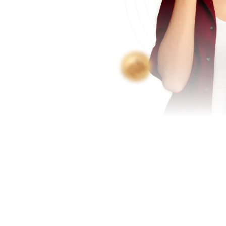
s que temos com hospitais
édia 5 pacientes na mesma
 com locação do hospital e
imento mais acessível aos
Dúvidas frequentes