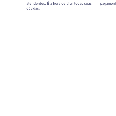
atendentes. É a hora de tirar todas suas
pagament
dúvidas.
Qual o preço da lobulop
A lobuloplastia custa em média R$ 7.000
, poré
Doutor Orelhinha é em média 65% menor
do qu
particular, com base em pesquisa coletiva reali
profissionais. Além disso, possibilitamos o parc
procedimento
em até
12x no cartão de crédito
(s
cartões diferentes) ou
à vista com desconto
no b
ainda mais acessível.