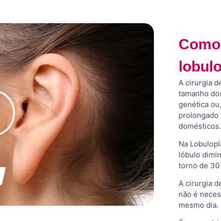
Como é
lobulo
A cirurgia d
tamanho dos
genética ou
prolongado 
domésticos.
Na Lobulopla
lóbulo dimi
torno de 30
A cirurgia 
não é neces
mesmo dia.