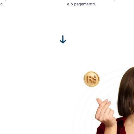
o.
e o pagamento.
lastia?
m,
o custo da cirurgia pelo
e em um atendimento
zada com mais de 90
elamento do
endo possível usar até 5
oleto, tornando a cirurgia