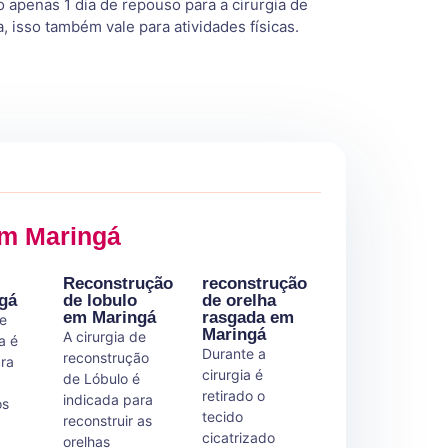
 apenas 1 dia de repouso para a cirurgia de
a, isso também vale para atividades físicas.
em Maringá
Reconstrução
reconstrução
gá
de lobulo
de orelha
em Maringá
rasgada em
de
Maringá
A cirurgia de
a é
Durante a
reconstrução
ara
cirurgia é
de Lóbulo é
retirado o
indicada para
os
tecido
reconstruir as
cicatrizado
orelhas