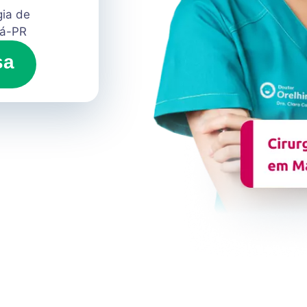
gia de
gá-PR
sa