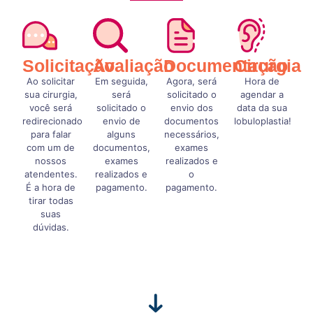
Solicitação
Avaliação
Documentação
Cirurgia
Ao solicitar
Em seguida,
Agora, será
Hora de
sua cirurgia,
será
solicitado o
agendar a
você será
solicitado o
envio dos
data da sua
redirecionado
envio de
documentos
lobuloplastia!
para falar
alguns
necessários,
com um de
documentos,
exames
nossos
exames
realizados e
atendentes.
realizados e
o
É a hora de
pagamento.
pagamento.
tirar todas
suas
dúvidas.