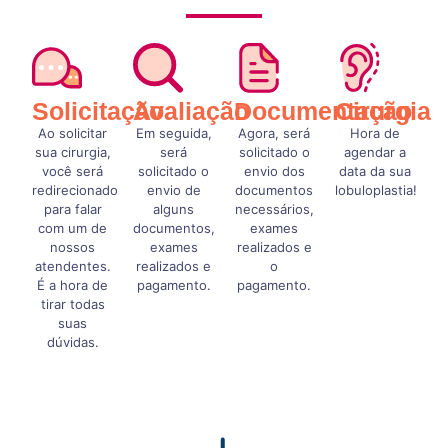
Solicitação
Avaliação
Documentação
Cirurgia
Ao solicitar
Em seguida,
Agora, será
Hora de
sua cirurgia,
será
solicitado o
agendar a
você será
solicitado o
envio dos
data da sua
redirecionado
envio de
documentos
lobuloplastia!
para falar
alguns
necessários,
com um de
documentos,
exames
nossos
exames
realizados e
atendentes.
realizados e
o
É a hora de
pagamento.
pagamento.
tirar todas
suas
dúvidas.