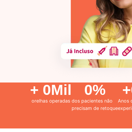
+ 
0
Mil
0
%
+
orelhas operadas
dos pacientes não
Anos 
precisam de retoque
experi