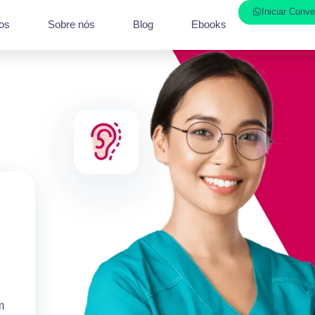
Iniciar Conv
os
Sobre nós
Blog
Ebooks
m