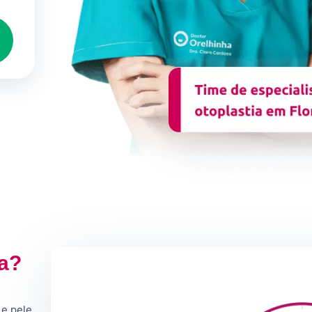
ia?
 e pele,