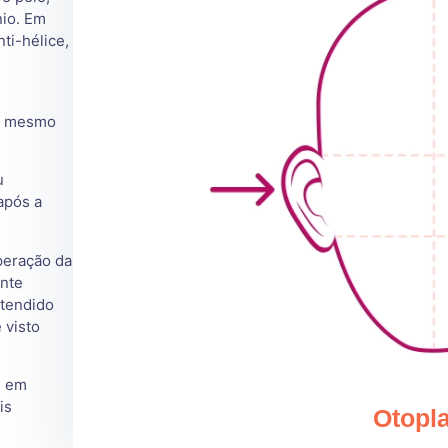
nio. Em
ti-hélice,
no mesmo
u
após a
peração da
ente
stendido
é visto
s em
is
Otopla