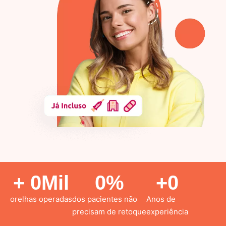
+ 
0
Mil
0
%
+
0
orelhas operadas
dos pacientes não
Anos de
precisam de retoque
experiência