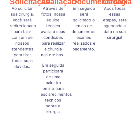
Solicitação
Avaliação
Documentação
Cirurgia
Ao solicitar
Através de
Em seguida
Após todas
sua cirurgia,
fotos, nossa
será
essas
você será
equipe
solicitado o
etapas, será
redirecionado
técnica
envio de
agendada a
para falar
avaliará suas
documentos,
data da sua
com um de
condições
exames
cirurgia!
nossos
para realizar
realizados e
atendentes
a cirurgia
pagamento.
para tirar
nas orelhas.
todas suas
Em seguida
dúvidas.
participara
de uma
palestra
online para
esclarecimentos
técnicos
sobre a
cirurgia.