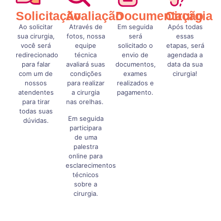
Solicitação
Avaliação
Documentação
Cirurgia
Ao solicitar
Através de
Em seguida
Após todas
sua cirurgia,
fotos, nossa
será
essas
você será
equipe
solicitado o
etapas, será
redirecionado
técnica
envio de
agendada a
para falar
avaliará suas
documentos,
data da sua
com um de
condições
exames
cirurgia!
nossos
para realizar
realizados e
atendentes
a cirurgia
pagamento.
para tirar
nas orelhas.
todas suas
Em seguida
dúvidas.
participara
de uma
palestra
online para
esclarecimentos
técnicos
sobre a
cirurgia.