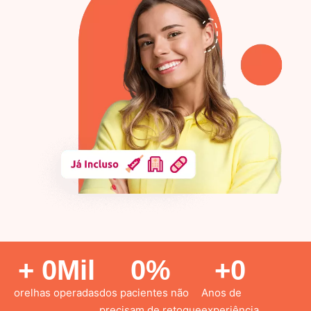
+ 
0
Mil
0
%
+
0
orelhas operadas
dos pacientes não
Anos de
precisam de retoque
experiência