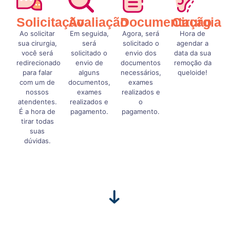
Solicitação
Avaliação
Documentação
Cirurgia
Ao solicitar
Em seguida,
Agora, será
Hora de
sua cirurgia,
será
solicitado o
agendar a
você será
solicitado o
envio dos
data da sua
redirecionado
envio de
documentos
remoção da
para falar
alguns
necessários,
queloide!
com um de
documentos,
exames
nossos
exames
realizados e
atendentes.
realizados e
o
É a hora de
pagamento.
pagamento.
tirar todas
suas
dúvidas.