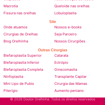
Macrotia
Queloide nas orelhas
Fissura nas orelhas
Lobuloplastia
Site
Onde atuamos
Nossos e-books
Cirurgias de Orelhas
Seja Parceiro
Blog Orelhinha
Nossos Cirurgiões
Outras Cirurgias
Blefaroplastia Superior
Catarata
Blefaroplastia Inferior
Ectrópio
Blefaroplastia Completa
Ginecomastia
Ninfoplastia
Transplante Capilar
Mini Lipo de Pubis
Cirurgia das Mamas
Piterígio
Aumento peniano
© 2026 Doutor Orelhinha. Todos os direitos reservados