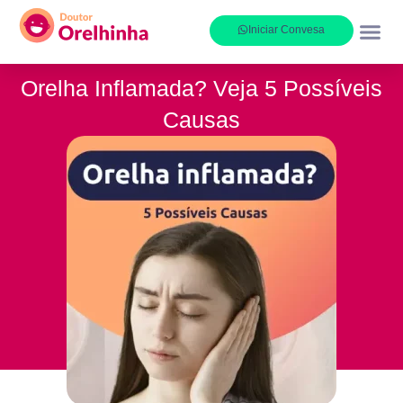
Iniciar Convesa
Onde at
Sobre nós
Orelha Inflamada? Veja 5 Possíveis
Causas