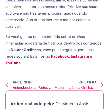
Cuide bem das suas orelhas, afinal, elas nos conectam
ao universo sonoro ao nosso redor. Priorize sua saúde
auditiva e não hesite em procurar ajuda quando
necessário. Sua orelha merece o melhor cuidado
possível!
Se você gostou deste conteúdo sobre orelhas
inflamadas e gostaria de ficar por dentro dos conteúdos
do
Doutor Orelhinha
, você pode seguir a gente nas
redes sociais! Estamos no
Facebook
,
Instagram
e
YouTube
.
ANTERIOR
PRÓXIMO
Entendendo as Partes da Orelha: Anatomia e Função
Malformação da Orelha Externa: Veja as Mais Comuns
Artigo revisado pelo:
Dr. Marcelo Assis