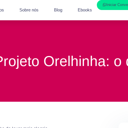
Iniciar Conv
os
Sobre nós
Blog
Ebooks
Projeto Orelhinha: o