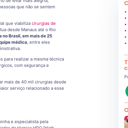
o de levar mais alegria,
C
 pessoas que não se sentem
•
•
al que viabiliza
cirurgias de
•
 atua desde Manaus até o Rio
•
 no Brasil, em mais de 25
•
equipe médica
, entre eles
•
nistrativa.
os para realizar a mesma técnica
T
úrgicos, com segurança e
c
P
ar mais de 40 mil cirurgias desde
aior serviço relacionado a esse
O
inha e especialista pela
riador da técnica HPO (High