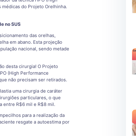
s médicas do Projeto Orelhinha.
ade no SUS
posicionamento das orelhas,
elha em abano. Esta projeção
opulação nacional, sendo metade
ão desta cirurgia! O Projeto
a HPO (High Performance
que não precisam ser retirados.
astia uma cirurgia de caráter
cirurgiões particulares, o que
a entre R$6 mil e R$8 mil.
pecilhos para a realização da
paciente resgate a autoestima por