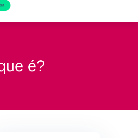
esa
 que é?