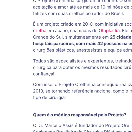
O Projeto Orelhinha surgiu de um sonho. O sonh
aceitação e amor até as mais de 10 milhões de
felizes com suas orelhas ao redor do Brasil.
É um projeto criado em 2010, com iniciativa soci
orelha
em abano, chamadas de
Otoplastia
. Ele
Grande do Sul, simultaneamente em
25 cidades
hospitais parceiros, com mais 42 pessoas na 
cirurgiões plásticos, anestesistas e equipe admi
Todos são especialistas e experientes, treinad
cirúrgica para obter os mesmos resultados cir
confiança!
Com isso, o Projeto Orelhinha conseguiu realiz
2010, se tornando referência nacional como o m
tipo de cirurgia!
Quem é o médico responsável pelo Projeto?
O Dr. Marcelo Assis é fundador do Projeto Orelh
Sociedade Brasileira de Cirurgias Plásticas e c