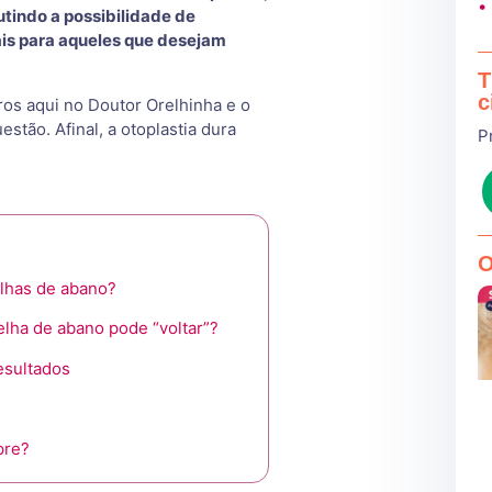
•
utindo a possibilidade de
is para aqueles que desejam
T
c
s aqui no Doutor Orelhinha e o
tão. Afinal, a otoplastia dura
P
O
elhas de abano?
elha de abano pode “voltar”?
esultados
pre?