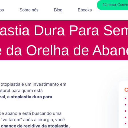
Iniciar Conv
os
Sobre nós
Blog
Ebooks
lastia Dura Para Se
da Orelha de Abano
a otoplastia é um investimento em
C
natural para quem está
nal, a otoplastia dura para
•
•
•
 de abano e está buscando uma
•
“voltarem” após a cirurgia, você
•
chance de recidiva da otoplastia,