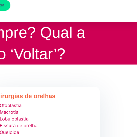
esa
mpre? Qual a
 ‘Voltar’?
irurgias de orelhas
 Otoplastia
 Macrotia
 Lobuloplastia
 Fissura de orelha
 Queloide