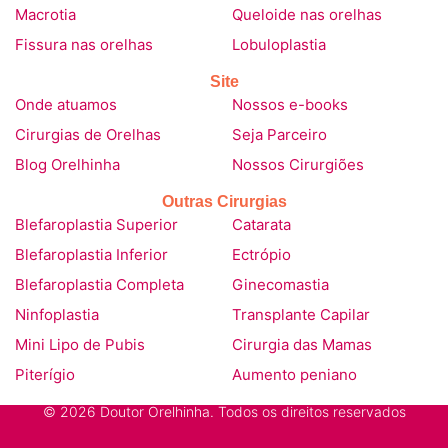
Macrotia
Queloide nas orelhas
Fissura nas orelhas
Lobuloplastia
Site
Onde atuamos
Nossos e-books
Cirurgias de Orelhas
Seja Parceiro
Blog Orelhinha
Nossos Cirurgiões
Outras Cirurgias
Blefaroplastia Superior
Catarata
Blefaroplastia Inferior
Ectrópio
Blefaroplastia Completa
Ginecomastia
Ninfoplastia
Transplante Capilar
Mini Lipo de Pubis
Cirurgia das Mamas
Piterígio
Aumento peniano
© 2026 Doutor Orelhinha. Todos os direitos reservados